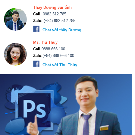
Thầy Dương vui tính
Call:
0982.512.785
Zalo:
(+84).982.512.785
Chat với thầy Dương
Ms.Thu Thủy
Call:
0888.666.100
Zalo:
(+84).888.666.100
Chat với Thu Thủy