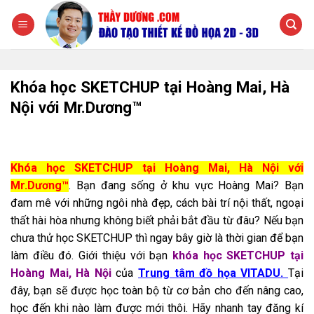
Chuyển
đến
nội
dung
Khóa học SKETCHUP tại Hoàng Mai, Hà
Nội với Mr.Dương™
Khóa học SKETCHUP tại Hoàng Mai, Hà Nội với
Mr.Dương™
. Bạn đang sống ở khu vực Hoàng Mai? Bạn
đam mê với những ngôi nhà đẹp, cách bài trí nội thất, ngoại
thất hài hòa nhưng không biết phải bắt đầu từ đâu? Nếu bạn
chưa thử học SKETCHUP thì ngay bây giờ là thời gian để bạn
làm điều đó.
Giới thiệu với bạn
khóa học SKETCHUP tại
Hoàng Mai, Hà Nội
của
Trung tâm đồ họa VITADU.
Tại
đây, bạn sẽ được học toàn bộ từ cơ bản cho đến nâng cao,
học đến khi nào làm được mới thôi. Hãy nhanh tay đăng kí