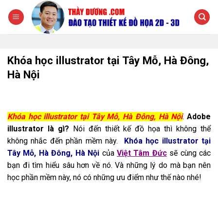
Chuyển
đến
nội
dung
Khóa học illustrator tại Tây Mỗ, Hà Đông,
Hà Nội
Khóa học illustrator tại Tây Mỗ, Hà Đông, Hà Nội
.
Adobe
illustrator là gì?
Nói đến thiết kế đồ họa thì không thể
không nhắc đến phần mềm này.
Khóa học illustrator tại
Tây Mỗ, Hà Đông, Hà Nội
của
Việt Tâm Đức
sẽ cùng các
bạn đi tìm hiểu sâu hơn về nó. Và những lý do mà bạn nên
học phần mềm này, nó có những ưu điểm như thế nào nhé!