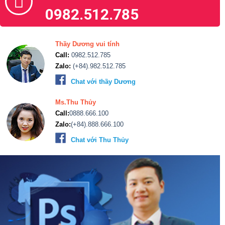
Thầy Dương vui tính
Call:
0982.512.785
Zalo:
(+84).982.512.785
Chat với thầy Dương
Ms.Thu Thủy
Call:
0888.666.100
Zalo:
(+84).888.666.100
Chat với Thu Thủy