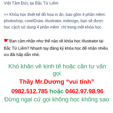
g
ọi
Th
ầy
Mr.D
ươ
ng “vui tính”
0982.512.785
ho
ặ
c
0462.97.98.96
Đ
ừng ngại cứ gọi không học không sao
Khóa học đồ họa in ấn
tag: khóa học illustrator tại Bắc Từ Liêm; lớp học
illustrator; học illustrator, khóa học corelDraw tại Bắc