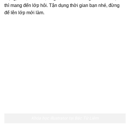
thì mang đến lớp hỏi. Tận dụng thời gian bạn nhé, đừng
để lên lớp mới làm.
Khóa học illustrator tại Bắc Từ Liêm
Lớp học illustrator tại Bắc Từ Liêm
+ Đặc biệt, sau khi kết thúc khóa học illustrator học viên sẽ
được
thực tập 2 tháng tại công ty
nhằm làm quen với
môi trường làm việc và nâng cao kỹ năng thiết kế. Nếu bạn
làm tốt thì sẽ có
cơ hội
được mời làm việc tại công ty hoặc
được công ty giới thiệu việc làm tại các công ty đối tác.
Cũng có rất nhiều học viên tự mở xưởng sau khi học xong
khóa học illustrator tại Bắc Từ Liêm
.