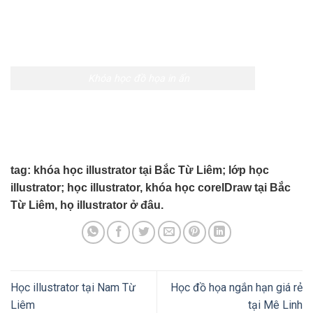
Từ Liêm, họ illustrator ở đâu.
Học illustrator tại Nam Từ
Học đồ họa ngắn hạn giá rẻ
Liêm
tại Mê Linh
Tư vấn
0982.512.785
Thầy Dương vui tính
Call:
0982.512.785
Zalo:
(+84).982.512.785
Chat với thầy Dương