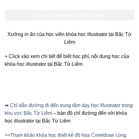
➡ Chỉ dẫn đường đi đến trung tâm dạy học Illustrator trong
khu vực Bắc Từ Liêm
– bản đồ chỉ đường đến với khóa
học illustrator tại Bắc Từ Liêm
>>Tham khảo khóa học thiết kế đồ họa Coreldraw cùng
Việt Tâm Đức tại Bắc Từ Liêm
>> Khóa học thiết kế đồ họa in ấn, bao gồm 4 phần mềm:
photoshop, corelDraw, illustrator, indesign, bạn sẽ được
học cách sử dụng 4 phần mềm chỉ trong một khóa học
☛
Bạn
cảm nhận như thế nào về khóa học illustrator tại
Bắc Từ Liêm? Nhanh tay đăng ký khóa học để nhận nhiều
ưu đãi hấp dẫn nhé.
Khó khăn v
ề
kinh t
ế
ho
ặ
c c
ầ
n t
ư
v
ấ
n