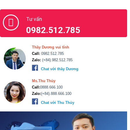
Tư vấn
0982.512.785
Thầy Dương vui tính
Call:
0982.512.785
Zalo:
(+84).982.512.785
Chat với thầy Dương
Ms.Thu Thủy
Call:
0888.666.100
Zalo:
(+84).888.666.100
Chat với Thu Thủy