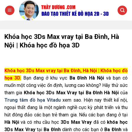
Chuyển
đến
nội
dung
Khóa học 3Ds Max vray tại Ba Đình, Hà
Nội | Khóa học đồ họa 3D
Khóa học 3Ds Max vray tại Ba Đình, Hà Nội | Khóa học đồ
họa 3D.
Bạn đang ở khu vực
Ba Đình Hà Nội
và bạn có
muốn một công việc ổn định, lương cao không? Hãy thử sức
tham gia
Khóa học 3Ds Max Vray tại Ba Đình Hà Nội
của
Trung tâm đồ họa Vitadu
xem sao. Hiện nay thiết kế nội,
ngoại thất đang là một ngành nghề cực kỳ phát triển và thu
hút đông đảo các bạn trẻ tham gia. Nếu các bạn đang ở tại
Hà Nội
và có nhu cầu học
3Ds Max Vray
đã có
khóa học
3Ds Max Vray
tại
Ba Đình
dành cho các bạn ở
Ba Đình
và