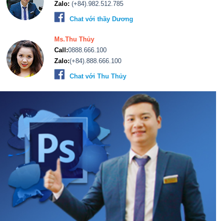
Zalo:
(+84).982.512.785
Chat với thầy Dương
Ms.Thu Thủy
Call:
0888.666.100
Zalo:
(+84).888.666.100
Chat với Thu Thủy