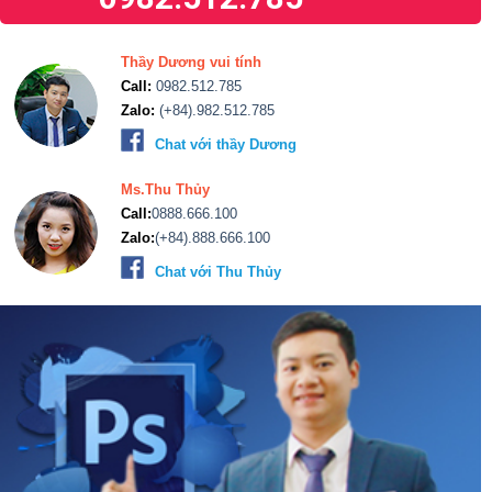
Thầy Dương vui tính
Call:
0982.512.785
Zalo:
(+84).982.512.785
Chat với thầy Dương
Ms.Thu Thủy
Call:
0888.666.100
Zalo:
(+84).888.666.100
Chat với Thu Thủy