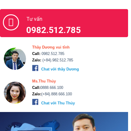
Tư vấn
0982.512.785
Thầy Dương vui tính
Call:
0982.512.785
Zalo:
(+84).982.512.785
Chat với thầy Dương
Ms.Thu Thủy
Call:
0888.666.100
Zalo:
(+84).888.666.100
Chat với Thu Thủy