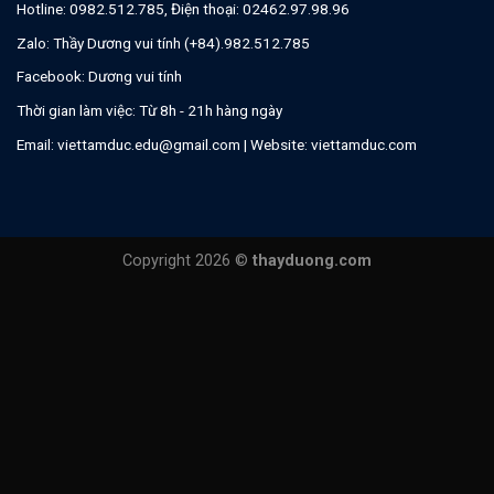
HỆ THỐNG TRUNG TÂM ĐÀO TẠO ĐỒ HỌA VITADU
CƠ SỞ TP HÀ NỘI
Trụ sở chính:
P1201-2C tầng 12 Tòa nhà Landmark 72 Keangnam, Hà
NộI
CS1:
P.402 Tòa N06, ngõ 49 Trần Đăng Ninh, Cầu Giấy
CS2:
C.2810 Tòa Hồ Gươm Plaza, Trần Phú, Hà Đông