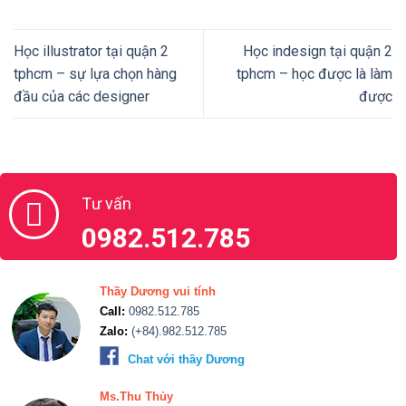
Học illustrator tại quận 2
Học indesign tại quận 2
tphcm – sự lựa chọn hàng
tphcm – học được là làm
đầu của các designer
được
Tư vấn
0982.512.785
Thầy Dương vui tính
Call:
0982.512.785
Zalo:
(+84).982.512.785
Chat với thầy Dương
Ms.Thu Thủy
Call:
0888.666.100
Zalo:
(+84).888.666.100