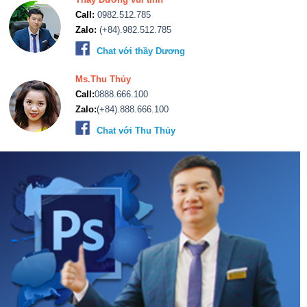
Call:
0982.512.785
Zalo:
(+84).982.512.785
Chat với thầy Dương
Ms.Thu Thủy
Call:
0888.666.100
Zalo:
(+84).888.666.100
Chat với Thu Thủy