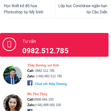
Học thiết kế đồ họa
Lớp học Coreldraw ngắn hạn
Photoshop tại Mỹ Đình
tại Cầu Diễn
Tư vấn
0982.512.785
Thầy Dương vui tính
Call:
0982.512.785
Zalo:
(+84).982.512.785
Chat với thầy Dương
Ms.Thu Thủy
Call:
0888.666.100
Zalo:
(+84).888.666.100