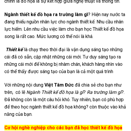
chính là đồ họa là sự kết hợp giữa nghệ thuật và thông tin.
Ngành thiết kế đồ họa ra trường làm gì
? Hiện nay nước ta
đang thiếu nguồn nhân lực cho ngành thiết kế. Nhu cầu nhân
lực hiếm. Lên nhu cầu việc làm cho bạn học Thiết kế đồ họa
song là rất cao. Mức lương có thể nói là khá.
Thiết kế
là chạy theo thời đại là vận dụng sáng tạo những
cái đã có sẵn, cập nhật những cái mới. Tư duy sáng tạo ra
những cái mới để không bị nhàm chán, khách hàng nhìn vào
có thể thấy được sáng tạo của bạn là cả một quá trình
Với những nội dung
Việt Tâm Đức
đã chia sẻ cho bạn như
trên, có lẽ
Ngành Thiết kế đồ họa là gì
?
Ra trường làm gì
?.
Đã không còn là một câu hỏi khó. Tuy nhiên, bạn có phù hợp
để theo học ngành thiết kế đồ họa không? còn thuộc vào khả
năng của bạn.
Cơ hội nghề nghiệp cho các bạn đã học thiết kế đồ họa