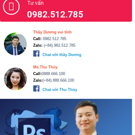
Tư vấn
0982.512.785
Thầy Dương vui tính
Call:
0982.512.785
Zalo:
(+84).982.512.785
Chat với thầy Dương
Ms.Thu Thủy
Call:
0888.666.100
Zalo:
(+84).888.666.100
Chat với Thu Thủy