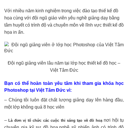
Đội ngũ giảng viên lâu năm tại lớp học thiết kế đồ học –
Việt Tâm Đức
Bạn có thể hoàn toàn yêu tâm khi tham gia khóa học
Photoshop tại Việt Tâm Đức vì:
– Chúng tôi luôn đặt chất lượng giảng dạy lên hàng đầu,
một lớp không quá 8 học viên
–
nơi hội tụ
Là đơn vị tổ chức các cuộc thi sáng tạo về đồ hoạ
chuyên gia kỹ sư đồ hoạ,nghệ sỹ nhiếp ảnh có trình độ
thẩm mỹ cao
–
nhưng bạn còn được
Học vẽ học chỉnh sửa học phục chế
học
cho sản phẩm của
cả về ý tưởng và chiến lược truyền thông
bạn
– Với phương châm dạy học – cầm tay chỉ việc