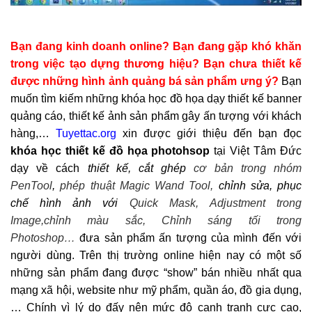
Bạn đang kinh doanh online? Bạn đang gặp khó khăn
trong việc tạo dựng thương hiệu? Bạn chưa thiết kế
được những hình ảnh quảng bá sản phẩm ưng ý?
Bạn
muốn tìm kiếm những khóa học đồ họa dạy thiết kế banner
quảng cáo, thiết kế ảnh sản phẩm gây ấn tượng với khách
hàng,…
Tuyettac.org
xin được giới thiệu đến bạn đọc
khóa học thiết kế đồ họa photohsop
tại Việt Tâm Đức
dạy về cách
thiết kế, cắt ghép
cơ bản trong nhóm
PenTool
,
phép thuật Magic Wand Tool,
chỉnh sửa, phục
chế hình ảnh với
Quick Mask,
Adjustment trong
Image,
chỉnh màu sắc, Chỉnh sáng tối trong
Photoshop…
đưa sản phẩm ấn tượng của mình đến với
người dùng. Trên thị trường online hiện nay có một số
những sản phẩm đang được “show” bán nhiều nhất qua
mạng xã hội, website như mỹ phẩm, quần áo, đồ gia dụng,
… Chính vì lý do đấy nên mức độ cạnh tranh cực cao,