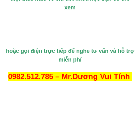
0982.512.785 – Mr.Dương Vui Tính
Khóa học Photoshop ngắn
Hướng dẫn vẽ mô hình đĩa
hạn giá rẻ tại Thanh Xuân, Hà
bay (UFO) bằng Illustrator
Nội