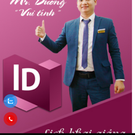
HỆ THỐNG TRUNG TÂM ĐÀO TẠO ĐỒ HỌA VITADU