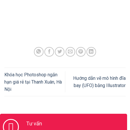
Tư vấn
0982.512.785
Thầy Dương vui tính
Call:
0982.512.785
Zalo:
(+84).982.512.785
Chat với thầy Dương
Ms.Thu Thủy
Call:
0888.666.100
Zalo:
(+84).888.666.100
Chat với Thu Thủy