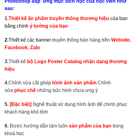
3.
Thiết kế
bộ Logo Poster Catalog nhận dạng thương
hiệu
4.
Chỉnh sửa cắt ghép
hình ảnh sản phẩm
Chỉnh
sửa
phục chế
những bức hình chưa ưng ý
5.
[Đặc biệt]
Nghệ thuật sử dụng hình ảnh để chinh phục
khách hàng khó tính
6.
Được hướng dẫn làm luôn
sản phẩm của bạn
trong
khoá học
Với nhiều năm kinh nghiệm trong việc đào tạo thiế kế đồ
họa cùng với đội ngũ giáo viên yêu nghề giảng dạy bằng
tâm huyết có trình độ và chuyên môn về lĩnh vực thiết kế đồ
họa in ấn.