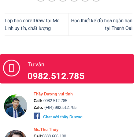
Lớp học corelDraw tại Mê
Học thiết kế đồ họa ngắn hạn
Linh uy tín, chất lượng
tại Thanh Oai
Tư vấn
0982.512.785
Thầy Dương vui tính
Call:
0982.512.785
Zalo:
(+84).982.512.785
Chat với thầy Dương
Ms.Thu Thủy
Call:
0888.666.100