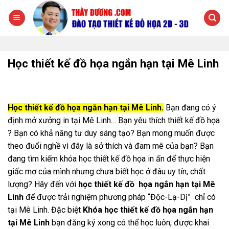
Chuyển
đến
nội
dung
Học thiết kế đồ họa ngắn hạn tại Mê Linh
Học thiết kế đồ họa ngắn hạn tại Mê Linh.
Bạn đang có ý
định mở xưởng in tại Mê Linh… Bạn yêu thích thiết kế đồ họa
? Bạn có khả năng tư duy sáng tạo? Bạn mong muốn được
theo đuổi nghề vì đây là sở thích và đam mê của bạn? Bạn
đang tìm kiếm khóa học thiết kế đồ họa in ấn để thực hiện
giấc mơ của mình nhưng chưa biết học ở đâu uy tín, chất
lượng? Hãy đến với
học thiết kế đồ họa ngắn hạn tại Mê
Linh
để được trải nghiệm phương pháp “Độc-Lạ-Dị” chỉ có
tại Mê Linh. Đặc biệt
Khóa học thiết kế đồ họa ngắn hạn
tại Mê Linh
bạn đăng ký xong có thể học luôn, được khai