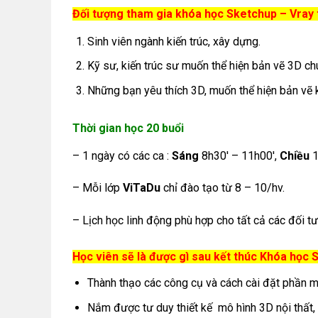
Đối tượng tham gia khóa học Sketchup – Vray
Sinh viên ngành kiến trúc, xây dựng.
Kỹ sư, kiến trúc sư muốn thể hiện bản vẽ 3D ch
Những bạn yêu thích 3D, muốn thể hiện bản vẽ k
Thời gian học 20 buổi
– 1 ngày có các ca :
Sáng
8h30′ – 11h00′,
Chiều
1
– Mỗi lớp
ViTaDu
chỉ đào tạo từ 8 – 10/hv.
– Lịch học linh động phù hợp cho tất cả các đối tư
Học viên sẽ là được gì sau kết thúc Khóa học
Thành thạo các công cụ và cách cài đặt phần 
Nắm được tư duy thiết kế mô hình 3D nội thất,