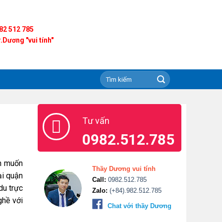
82 512 785
.Dương "vui tính"
Tư vấn
0982.512.785
ạn muốn
Thầy Dương vui tính
ại quận
Call:
0982.512.785
du trực
Zalo:
(+84).982.512.785
ghề với
Chat với thầy Dương