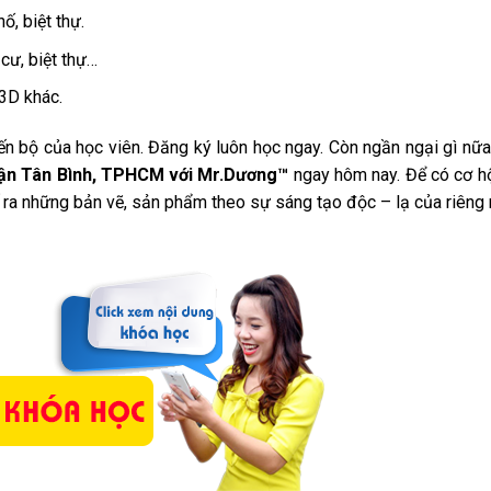
ố, biệt thự.
 cư, biệt thự…
3D khác.
iến bộ của học viên. Đăng ký luôn học ngay. Còn ngần ngại gì nữ
uận Tân Bình, TPHCM với Mr.Dương™
ngay hôm nay. Để có cơ h
kế ra những bản vẽ, sản phẩm theo sự sáng tạo độc – lạ của riêng 