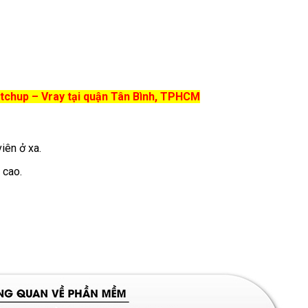
etchup – Vray tại quận Tân Bình, TPHCM
iên ở xa.
 cao.