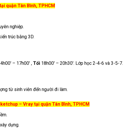
 tại quận Tân Bình, TPHCM
uyên nghiệp.
iến trúc bằng 3D.
4h00′ – 17h00′ ,
Tối
18h00′ – 20h30′. Lớp học 2-4-6 và 3-5-7.
ợng từ sinh viên đến người đi làm.
 Sketchup – Vray tại quận Tân Bình, TPHCM
mềm.
 xây dựng.