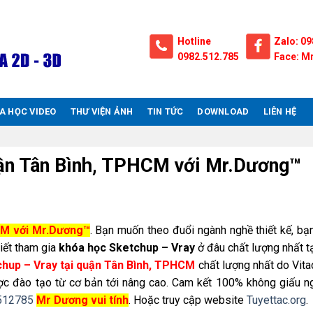
Hotline
Zalo: 09
0982.512.785
Face: Mr
A HỌC VIDEO
THƯ VIỆN ẢNH
TIN TỨC
DOWNLOAD
LIÊN HỆ
uận Tân Bình, TPHCM với Mr.Dương™
CM với Mr.Dương™
. Bạn muốn theo đuổi ngành nghề thiết kế, b
biết tham gia
khóa học Sketchup – Vray
ở đâu chất lượng nhất t
hup – Vray tại quận Tân Bình, TPHCM
chất lượng nhất do Vita
ược đào tạo từ cơ bản tới nâng cao. Cam kết 100% không giấu n
512785
Mr Dương vui tính
. Hoặc truy cập website
Tuyettac.org
.