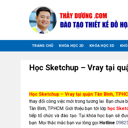
Chuyển
đến
nội
dung
TRANG CHỦ
KHÓA HỌC 2D
KHÓA HỌC 3D
KHÓ
Học Sketchup – Vray tại q
Học Sketchup – Vray tại quận Tân Bình, TPH
thay đổi công việc mới trong tương lai. Bạn chưa 
Tân Bình, TPHCM. Giới thiệu bạn tới lớp
học Sketc
tiếp tổ chức và đào tạo. Tại khóa học bạn sẽ đ
bạn. Mọi thắc mắc bạn vui lòng gọi
Hotline
0982