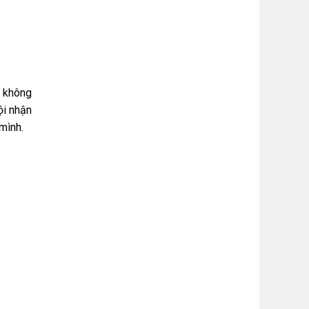
a không
ội nhận
mình.