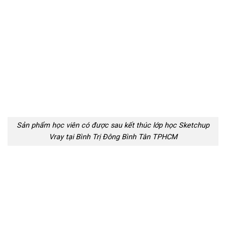
Sản phẩm học viên có được sau kết thúc lớp học Sketchup
Vray tại Bình Trị Đông Bình Tân TPHCM
Sản phẩm học viên có được sau kết thúc lớp học Sketchup
Vray tại Bình Trị Đông Bình Tân TPHCM
Tag
: Bạn đang ở quận Tân Bình, quận Bình Tân, quận 6, quận 12,
quận 10, quận Phú Nhuận, quận Gò Vấp. quận Bình Thạnh, quận
1, quận 2, quận 3, quận 4, quận 5, quận 7, quạn 8, quận 9, quận 11,
quận 12, và các phường An Lạc, Bình Hưng Hòa, Bình Hưng Hòa
A, Bình Hưng Hòa B, Bình Trị Đông, Bình Trị Đông A, Bình Trị
Đông B, Tân Tạo …Có thể xem thông tin lớp học Sketchup Vray,
Khóa học Sketchup Vray. Địa chỉ học Sketchup Vray này tại Bình
Trị Đông Bình Tân TPHCM.