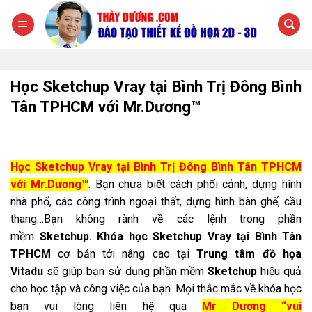
Chuyển
đến
nội
dung
Học Sketchup Vray tại Bình Trị Đông Bình
Tân TPHCM với Mr.Dương™
Học Sketchup Vray tại Bình Trị Đông Bình Tân TPHCM
với Mr.Dương™
. Bạn chưa biết cách phối cảnh, dựng hình
nhà phố, các công trình ngoại thất, dựng hình bàn ghế, cầu
thang…Bạn không rành về các lệnh trong phần
mềm
Sketchup.
Khóa học Sketchup Vray tại Bình Tân
TPHCM
cơ bản tới nâng cao tại
Trung tâm đồ họa
Vitadu
sẽ giúp bạn sử dụng phần mềm
Sketchup
hiệu quả
cho học tập và công việc của bạn. Mọi thắc mắc về khóa học
bạn vui lòng liên hệ qua
Mr Dương “vui