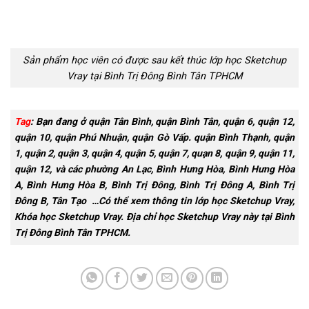
Lớp học Sketchup Vray tại An
Học Sketchup vray tại Phú
Lạc Bình Tân TPHCM với
Thọ Hòa, Tân Phú – TPHCM
Mr.Dương™
Tư vấn
0982.512.785
Thầy Dương vui tính
Call:
0982.512.785
Zalo:
(+84).982.512.785
Chat với thầy Dương