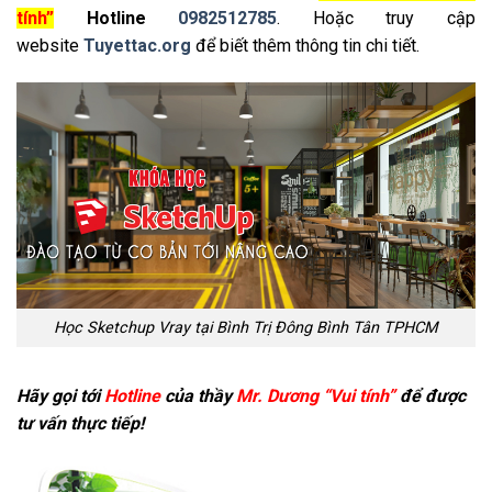
tính”
Hotline
0982512785
. Hoặc truy cập
website
Tuyettac.org
để biết thêm thông tin chi tiết.
Học Sketchup Vray tại Bình Trị Đông Bình Tân TPHCM
Hãy gọi tới
Hotline
của thầy
Mr. Dương “Vui tính”
để được
tư vấn thực tiếp!