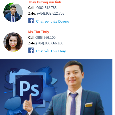
Thầy Dương vui tính
Call:
0982.512.785
Zalo:
(+84).982.512.785
Chat với thầy Dương
Ms.Thu Thủy
Call:
0888.666.100
Zalo:
(+84).888.666.100
Chat với Thu Thủy