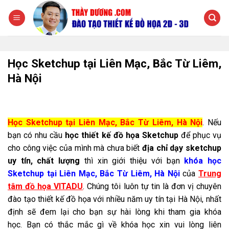
Chuyển
đến
nội
dung
Học Sketchup tại Liên Mạc, Bắc Từ Liêm,
Hà Nội
Học Sketchup tại Liên Mạc, Bắc Từ Liêm, Hà Nội
. Nếu
bạn có nhu cầu
học thiết kế đồ họa Sketchup
để phục vụ
cho công việc của mình mà chưa biết
địa chỉ dạy sketchup
uy tín, chất lượng
thì xin giới thiệu với bạn
khóa học
Sketchup tại Liên Mạc, Bắc Từ Liêm, Hà Nội
của
Trung
tâm đồ họa VITADU
. Chúng tôi luôn tự tin là đơn vị chuyên
đào tạo thiết kế đồ họa với nhiều năm uy tín tại Hà Nội, nhất
định sẽ đem lại cho bạn sự hài lòng khi tham gia khóa
học. Bạn có thắc mắc gì về khóa học xin vui lòng liên