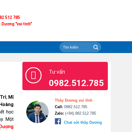
82 512 785
.Dương "vui tính"
Tư vấn
0982.512.785
Trì
,
Mĩ
Thầy Dương vui tính
Hoàng
Call:
0982.512.785
ết học
Zalo:
(+84).982.512.785
y. Một
Chat với thầy Dương
Dương