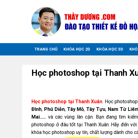
Chuyển
đến
nội
dung
TRANG CHỦ
KHÓA HỌC 2D
KHÓA HỌC 3D
KHÓ
Học photoshop tại Thanh X
Học photoshop tại Thanh Xuân
. Học photoshop
Đình
,
Phú Diễn
,
Tây Mỗ
,
Tây Tựu
,
Nam Từ Liê
Mai…..
và các vùng lân cận. Bạn đang tìm kiếm
photoshop ở đâu tốt tại Thanh Xuân. Hãy đến với
khóa học photoshop uy tín, chất lượng dành cho c