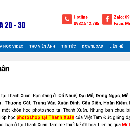
Hotline
Zalo: 09
0982.512.785
Face: Mr
A HỌC VIDEO
THƯ VIỆN ẢNH
TIN TỨC
DOWNLOAD
LIÊN HỆ
uân
 tại Thanh Xuân. Bạn đang ở
Cổ Nhuế
,
Đại Mỗ
,
Đông Ngạc
,
Mễ 
m
,
Thượng Cát
,
Trung Văn
,
Xuân Đỉnh
,
Cầu Diễn
,
Hoàn Kiếm
,
 một khóa học photoshop tại Thanh Xuân. Nhưng bạn chưa bi
 lớp học
photoshop tại Thanh Xuân
của Việt Tâm Đức giảng dạ
ác bạn ở tại Thanh Xuân đam mê thiết kế đồ họa. Liên hệ qua
Mr 