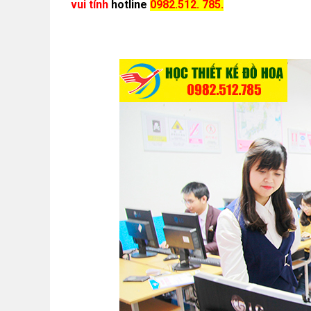
vui tính
hotline
0982.512. 785.