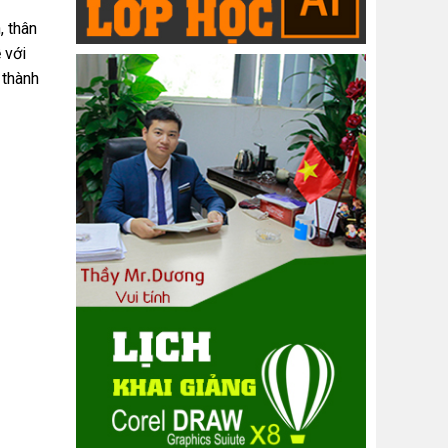
, thân
 với
 thành