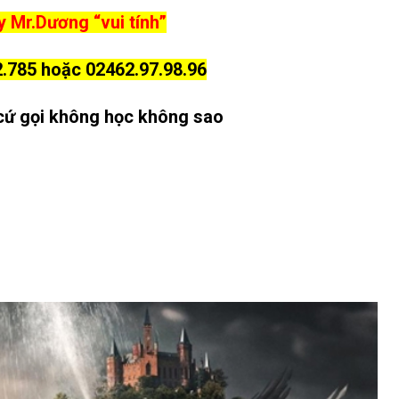
 Mr.Dương “vui tính”
.785 hoặc 02462.97.98.96
cứ gọi không học không sao