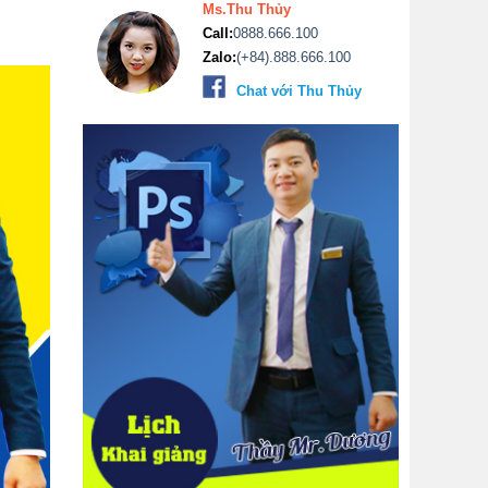
Ms.Thu Thủy
Call:
0888.666.100
Zalo:
(+84).888.666.100
Chat với Thu Thủy