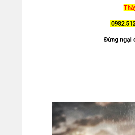
Thầy
0982.512
Đừng ngại 