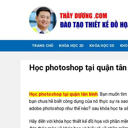
Chuyển
đến
nội
dung
TRANG CHỦ
KHÓA HỌC 2D
KHÓA HỌC 3D
KHÓ
Học photoshop tại quận tân
Học photoshop tại quận tân bình
. Bạn muốn tìm
bạn chưa hề biết công dụng của nó thực sự ra sa
adobe photoshop như thế nào? sau khóa học ta sẽ
Hãy đến với khóa học thiết kế đồ họa với phần m