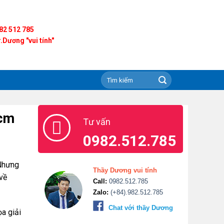
82 512 785
.Dương "vui tính"
hcm
Tư vấn
0982.512.785
 Nhưng
Thầy Dương vui tính
về
Call:
0982.512.785
Zalo:
(+84).982.512.785
Chat với thầy Dương
a giải