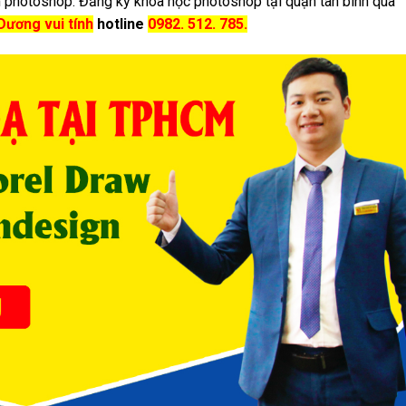
 photoshop. Đăng ký khóa học photoshop tại quận tân bình qua
Dương vui tính
hotline
0982. 512. 785.