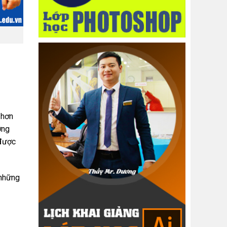
 hơn
ơng
 được
 những