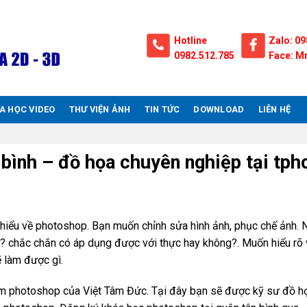
Hotline
Zalo: 09
0982.512.785
Face: Mr
A HỌC VIDEO
THƯ VIỆN ẢNH
TIN TỨC
DOWNLOAD
LIÊN HỆ
 bình – đồ họa chuyên nghiệp tại tp
 hiểu về photoshop. Bạn muốn chỉnh sửa hình ảnh, phục chế ảnh.
o? chắc chắn có áp dụng được với thực hay không?. Muốn hiểu rõ 
 làm được gì.
ềm photoshop của Việt Tâm Đức. Tại đây bạn sẽ được kỹ sư đồ họ