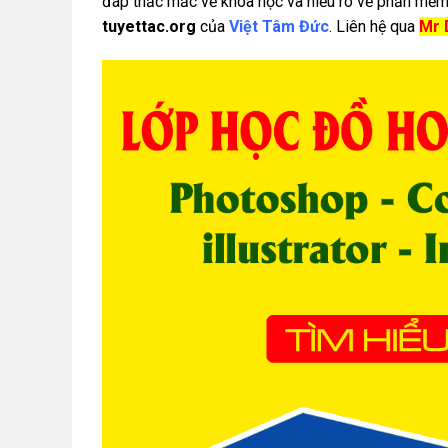
đáp thắc mắc về khóa học và hiểu rõ về phần mềm
tuyettac.org
của
Việt Tâm Đức
. Liên hệ qua
Mr 