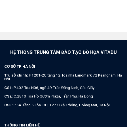
HỆ THỐNG TRUNG TÂM ĐÀO TẠO ĐỒ HỌA VITADU
CƠ SỞ TP HÀ NỘI
Trụ sở chính:
P1201-2C tầng 12 Tòa nhà Landmark 72 Keangnam, Hà
NộI
CS1:
P.402 Tòa N06, ngõ 49 Trần Đăng Ninh, Cầu Giấy
CS2:
C.2810 Tòa Hồ Gươm Plaza, Trần Phú, Hà Đông
CS3:
P.5A Tầng 5 Tòa ICC, 1277 Giải Phóng, Hoàng Mai, Hà Nội
THÔNG TIN LIÊN HỆ