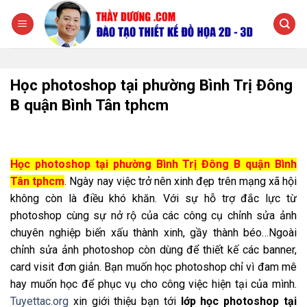
Chuyển
đến
nội
dung
Học photoshop tại phường Bình Trị Đông
B quận Bình Tân tphcm
Học photoshop tại phường Bình Trị Đông B quận Bình
Tân tphcm
. Ngày nay việc trở nên xinh đẹp trên mạng xã hội
không còn là điều khó khăn. Với sự hỗ trợ đắc lực từ
photoshop cùng sự nở rộ của các công cụ chỉnh sửa ảnh
chuyên nghiệp biến xấu thành xinh, gầy thành béo…Ngoài
chỉnh sửa ảnh photoshop còn dùng để thiết kế các banner,
card visit đơn giản. Bạn muốn học photoshop chỉ vì đam mê
hay muốn học để phục vụ cho công việc hiện tại của mình.
Tuyettac.org
xin giới thiệu bạn tới
lớp học photoshop tại