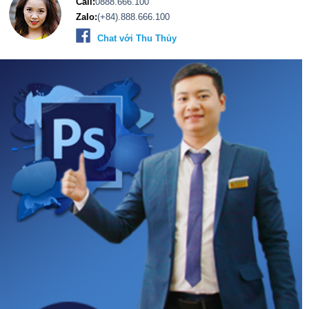
Call:
0888.666.100
Zalo:
(+84).888.666.100
Chat với Thu Thủy