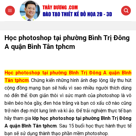
Chuyển
đến
nội
dung
Học photoshop tại phường Bình Trị Đông
A quận Bình Tân tphcm
Học photoshop tại phường Bình Trị Đông A quận Bình
Tân tphcm
. Chứng kiến những hình ảnh đẹp lộng lẫy thu hút
cộng đồng mạng bạn sẽ hiểu vì sao nhiều người thích dùng
nó đến thế. Đơn giản thôi vì sức mạnh của photoshop là vô
biên béo hóa gầy, đen hóa trắng và bạn có xấu cỡ nào cũng
trở nên đẹp một lung linh và kì ảo. Để trải nghiệm thực tế bạn
hãy tham gia
lớp học photoshop tại phường Bình Trị Đông
A quận Bình Tân tphcm
. Sau 15 buổi học thực hành thực tế
bạn sẽ sử dụng thành thạo phần mềm photoshop.