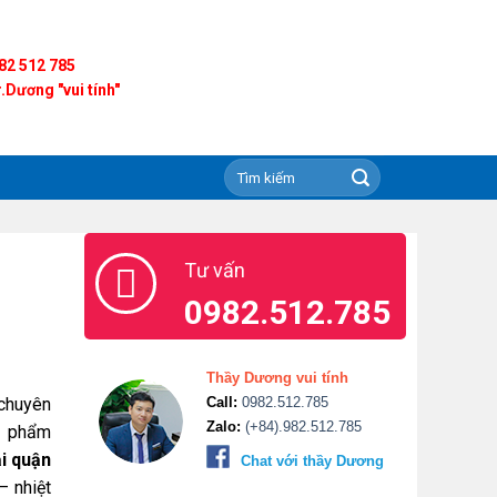
82 512 785
.Dương "vui tính"
Tư vấn
0982.512.785
Thầy Dương vui tính
 chuyên
Call:
0982.512.785
Zalo:
(+84).982.512.785
n phẩm
ại quận
Chat với thầy Dương
– nhiệt