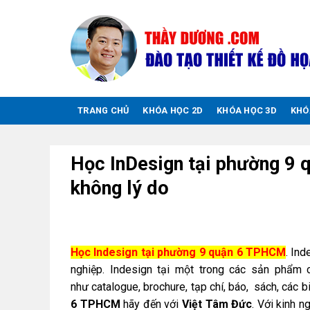
Chuyển
đến
nội
dung
TRANG CHỦ
KHÓA HỌC 2D
KHÓA HỌC 3D
KHÓ
Học InDesign tại phường 9
không lý do
Học Indesign tại phường 9 quận 6 TPHCM
. In
nghiệp. Indesign tại một trong các sản phẩm 
như catalogue, brochure, tạp chí, báo, sách, các
6 TPHCM
hãy đến với
Việt Tâm Đức
. Với kinh 