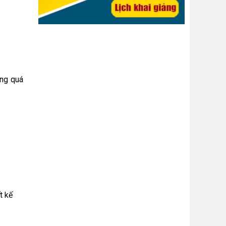
ong quá
t kế