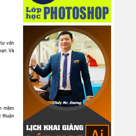
 tư vấn
bạn. Và
ần mềm
c thuận