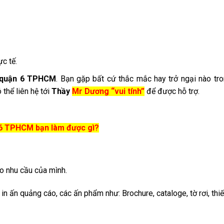
c tế.
9 quận 6 TPHCM
. Bạn gặp bất cứ thắc mắc hay trở ngại nào tr
 thể liên hệ tới
Thầy
Mr Dương “vui tính”
để được hỗ trợ.
n 6 TPHCM bạn làm được gì?
eo nhu cầu của mình.
in ấn quảng cáo, các ấn phẩm như: Brochure, cataloge, tờ rơi, thiế