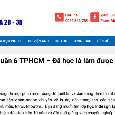
Hotline
Zalo: 09
0982.512.785
Face: Mr
A HỌC VIDEO
THƯ VIỆN ẢNH
TIN TỨC
DOWNLOAD
LIÊN HỆ
 quận 6 TPHCM – Đã học là làm được
design là một phần mềm dùng để thiết kế và dàn trang điện tử rất
của tập đoàn adobe chuyên về in ấn, dàn trang, tạo các sả
 biểu mẫu, tờ rơi, tờ bướm… Bạn đang muốn tìm
lớp học Indesgn t
nghiệm đào tạo trên 10 năm và đội ngũ giảng viên chuyên nghiệp 