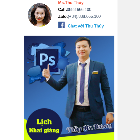
Ms.Thu Thủy
Call:
0888.666.100
Zalo:
(+84).888.666.100
Chat với Thu Thủy