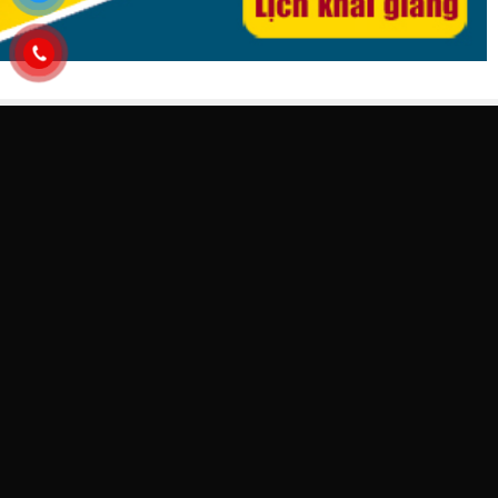
HỆ THỐNG TRUNG TÂM ĐÀO TẠO ĐỒ HỌA VITADU
CƠ SỞ TP HÀ NỘI
Trụ sở chính:
P1201-2C tầng 12 Tòa nhà Landmark 72 Keangnam, Hà
NộI
CS1:
P.402 Tòa N06, ngõ 49 Trần Đăng Ninh, Cầu Giấy
CS2:
C.2810 Tòa Hồ Gươm Plaza, Trần Phú, Hà Đông
CS3:
P.5A Tầng 5 Tòa ICC, 1277 Giải Phóng, Hoàng Mai, Hà Nội
THÔNG TIN LIÊN HỆ
Hotline:
0982.512.785
, Điện thoại:
02462.97.98.96