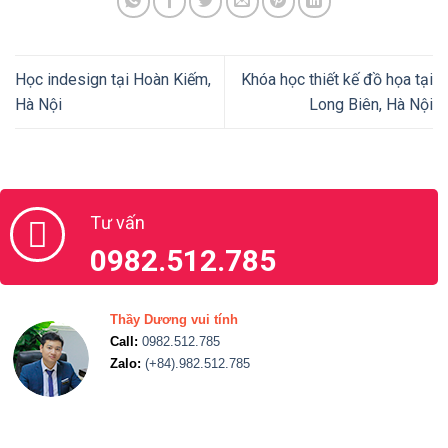
Học indesign tại Hoàn Kiếm,
Khóa học thiết kế đồ họa tại
Hà Nội
Long Biên, Hà Nội
Tư vấn
0982.512.785
Thầy Dương vui tính
Call:
0982.512.785
Zalo:
(+84).982.512.785