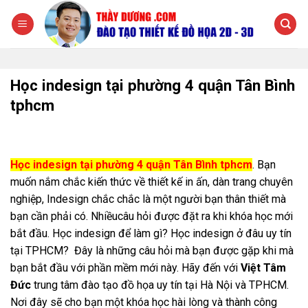
Chuyển
đến
nội
dung
Học indesign tại phường 4 quận Tân Bình
tphcm
Học indesign tại phường 4 quận Tân Bình tphcm
. Bạn
muốn nắm chắc kiến thức về thiết kế in ấn, dàn trang chuyên
nghiệp, Indesign chắc chắc là một người bạn thân thiết mà
bạn cần phải có. Nhiềucâu hỏi được đặt ra khi khóa học mới
bắt đầu. Học indesign để làm gì? Học indesign ở đâu uy tín
tại TPHCM? Đây là những câu hỏi mà bạn được gặp khi mà
bạn bắt đầu với phần mềm mới này. Hãy đến với
Việt Tâm
Đức
trung tâm đào tạo đồ họa uy tín tại Hà Nội và TPHCM.
Nơi đây sẽ cho bạn một khóa học hài lòng và thành công