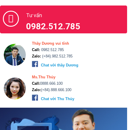
Tư vấn
0982.512.785
Thầy Dương vui tính
Call:
0982.512.785
Zalo:
(+84).982.512.785
Chat với thầy Dương
Ms.Thu Thủy
Call:
0888.666.100
Zalo:
(+84).888.666.100
Chat với Thu Thủy