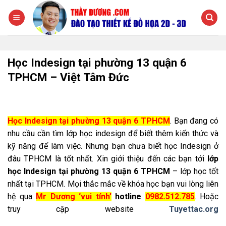
Chuyển
đến
nội
dung
Học Indesign tại phường 13 quận 6
TPHCM – Việt Tâm Đức
Học Indesign tại phường 13 quận 6 TPHCM
. Bạn đang có
nhu cầu cần tìm lớp học indesign để biết thêm kiến thức và
kỹ năng để làm việc. Nhưng bạn chưa biết học Indesign ở
đâu TPHCM là tốt nhất. Xin giới thiệu đến các bạn tới
lớp
học Indesign tại phường 13 quận 6 TPHCM
– lớp học tốt
nhất tại TPHCM. Mọi thắc mắc về khóa học bạn vui lòng liên
hệ qua
Mr Dương ‘vui tính’
hotline
0982.512.785
. Hoặc
truy cập website
Tuyettac.org