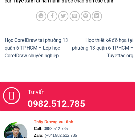
cả!
Tuyettac
rất hân hạnh được chào đón các bạn!
Học CorelDraw tại phường 13
Học thiết kế đồ họa tại
quận 6 TPHCM – Lớp học
phường 13 quận 6 TPHCM –
CorelDraw chuyên nghiệp
Tuyettac.org
Tư vấn
0982.512.785
Thầy Dương vui tính
Call:
0982.512.785
Zalo:
(+84).982.512.785