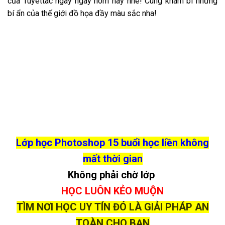
của Tuyettac ngay ngày hôm nay nhé! Cùng khám bí những
bí ẩn của thế giới đồ họa đầy màu sắc nha!
Lớp học Photoshop 15 buổi học liền không
mất thời gian
Không phải chờ lớp
HỌC LUÔN KẺO MUỘN
TÌM NƠI HỌC UY TÍN ĐÓ LÀ GIẢI PHÁP AN
TOÀN CHO BẠN