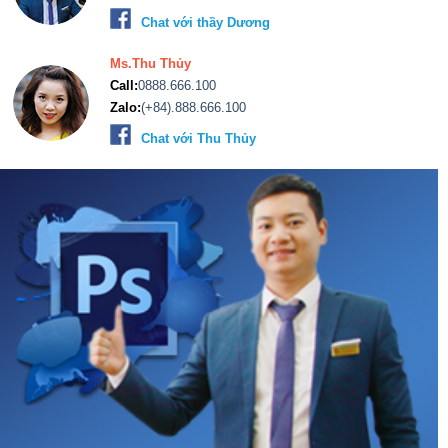
Chat với thầy Dương
Ms.Thu Thủy
Call:
0888.666.100
Zalo:
(+84).888.666.100
Chat với Thu Thủy