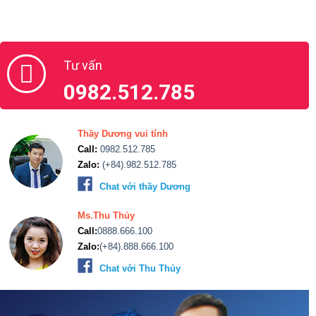
Tư vấn
0982.512.785
Thầy Dương vui tính
Call:
0982.512.785
Zalo:
(+84).982.512.785
Chat với thầy Dương
Ms.Thu Thủy
Call:
0888.666.100
Zalo:
(+84).888.666.100
Chat với Thu Thủy