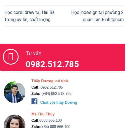
Học corel draw tại Hai Bà
Học indesign tại phường 2
Trưng uy tín, chất lượng
quận Tân Bình tphcm
Tư vấn
0982.512.785
Thầy Dương vui tính
Call:
0982.512.785
Zalo:
(+84).982.512.785
Chat với thầy Dương
Ms.Thu Thủy
Call:
0888.666.100
Zalo:
(+84).888.666.100