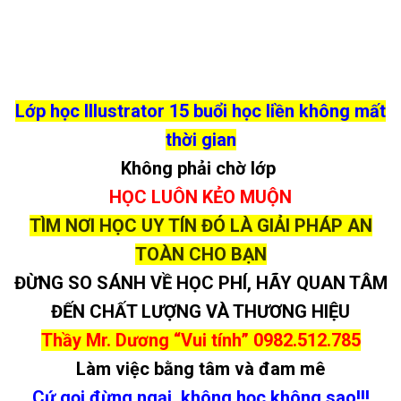
Lớp học Illustrator 15 buổi học liền không mất
thời gian
Không phải chờ lớp
HỌC LUÔN KẺO MUỘN
TÌM NƠI HỌC UY TÍN ĐÓ LÀ GIẢI PHÁP AN
TOÀN CHO BẠN
ĐỪNG SO SÁNH VỀ HỌC PHÍ, HÃY QUAN TÂM
ĐẾN CHẤT LƯỢNG VÀ THƯƠNG HIỆU
Thầy Mr. Dương “Vui tính”
0982.512.785
Làm việc bằng tâm và đam mê
Cứ gọi đừng ngại, không học không sao!!!