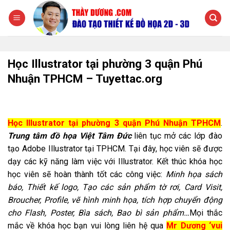
Chuyển
đến
nội
dung
Học Illustrator tại phường 3 quận Phú
Nhuận TPHCM – Tuyettac.org
Học Illustrator tại phường 3 quận Phú Nhuận TPHCM
.
Trung tâm đồ họa Việt Tâm Đức
liên tục mở các lớp đào
tạo Adobe Illustrator tại TPHCM. Tại đây, học viên sẽ được
dạy các kỹ năng làm việc với Illustrator. Kết thúc khóa học
học viên sẽ hoàn thành tốt các công việc:
Minh họa sách
báo, Thiết kế logo, Tạo các sản phẩm tờ rơi, Card Visit,
Broucher, Profile, vẽ hình minh họa, tích hợp chuyển động
cho Flash, Poster, Bìa sách, Bao bì sản phẩm…
Mọi thắc
mắc về khóa học bạn vui lòng liên hệ qua
Mr Dương ‘vui