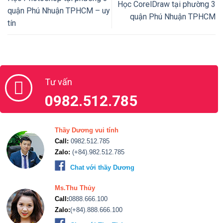
Học CorelDraw tại phường 3
quận Phú Nhuận TPHCM – uy
quận Phú Nhuận TPHCM
tín
Tư vấn
0982.512.785
Thầy Dương vui tính
Call:
0982.512.785
Zalo:
(+84).982.512.785
Chat với thầy Dương
Ms.Thu Thủy
Call:
0888.666.100
Zalo:
(+84).888.666.100