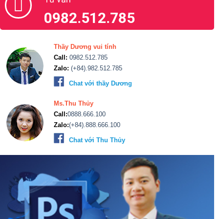
0982.512.785
Thầy Dương vui tính
Call:
0982.512.785
Zalo:
(+84).982.512.785
Chat với thầy Dương
Ms.Thu Thủy
Call:
0888.666.100
Zalo:
(+84).888.666.100
Chat với Thu Thủy