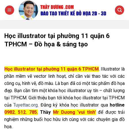
Chuyển
đến
nội
dung
Học illustrator tại phường 11 quận 6
TPHCM – Đồ họa & sáng tạo
Học illustrator tại phường 11 quận 6 TPHCM
. Illustrator là
phần mềm vẽ vector linh hoạt, chỉ cần vài thao tác với các
công cụ, hình vẽ, đồ màu. Là bạn đã có một tác phẩm đồ họa
đẹp. Bạn cần tìm một khóa học illustrator uy tín – chất lượng
tại TPHCM. Giới thiệu bạn tới khóa học illustrator tại TPHCM
của
Tuyettac.org
. Đăng ký khóa học illustrator qua
hotline
0982. 512. 785.
Thầy
Mr Dương ‘vui tính’
để được trải
nghiệm những buổi học hữu ích cùng với các chuyên gia đồ
họa.