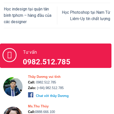
Học indesign tại quận tân
Học Photoshop tại Nam Từ
bình tphcm – hàng đầu của
Liêm-Uy tín chất lượng
các designer
Tư vấn
0982.512.785
Thầy Dương vui tính
Call:
0982.512.785
Zalo:
(+84).982.512.785
Chat với thầy Dương
Ms.Thu Thủy
Call:
0888.666.100