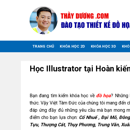
Chuyển
đến
nội
dung
TRANG CHỦ
KHÓA HỌC 2D
KHÓA HỌC 3D
KHÓ
Học Illustrator tại Hoàn ki
Bạn đang tìm kiếm khóa học về
đồ họa
? Những 
thức. Vậy Việt Tâm Đức của chúng tôi mang đến 
đáp ứng đầy đủ những yêu cầu mà bạn mong muố
điểm cho bạn lựa chọn:
Cổ
Nhuế , Đại Mỗ, Đông
Tựu, Thượng Cát, Thụy Phương, Trung Văn, Xuâ