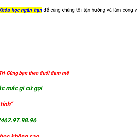
-Khóa học ngắn hạn
để cùng chúng tôi tận hưởng và làm công 
Trì-Cùng bạn theo đuổi đam mê
ắc mắc gì cứ gọi
tính”
462.97.98.96
học không sao