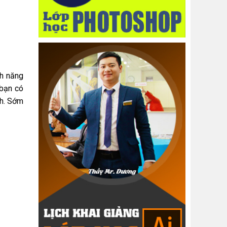
nh năng
 bạn có
nh. Sớm