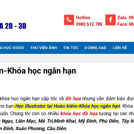
Hotline
Zalo: 09
0982.512.785
Face: Mr
A HỌC VIDEO
THƯ VIỆN ẢNH
TIN TỨC
DOWNLOAD
LIÊN HỆ
ếm-Khóa học ngắn hạn
khóa học ngắn hạn cấp tốc về
đồ họa
nhưng vẫn đảm bảo đượ
cho bạn
Học Illustrator tại Hoàn kiếm-Khóa học ngắn hạn
. Khóa
n. Chúng tôi còn có nhiều
khóa học đồ họa
tương tại các nh
 Ngạc, Liên Mạc, Mễ Trì,Minh Khai, Mỹ Đình, Phú Diễn, Tây M
n Đỉnh, Xuân Phương, Cầu Diễn.