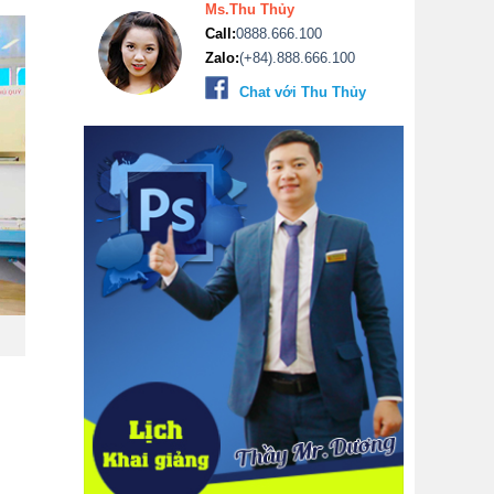
Ms.Thu Thủy
Call:
0888.666.100
Zalo:
(+84).888.666.100
Chat với Thu Thủy