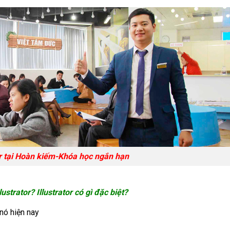
or tại Hoàn kiếm-Khóa học ngắn hạn
strator? Illustrator có gì đặc biệt?
nó hiện nay