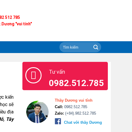
82 512 785
.Dương "vui tính"
Tư vấn
0982.512.785
c kiến
Thầy Dương vui tính
 học sẽ
Call:
0982.512.785
iều địa
Zalo:
(+84).982.512.785
ỗ, Tây
Chat với thầy Dương