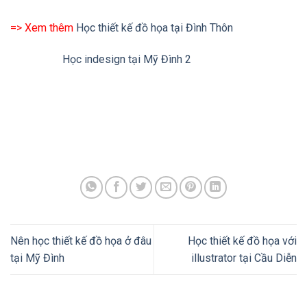
tại Mỹ Đình
illustrator tại Cầu Diễn
Tư vấn
0982.512.785
Thầy Dương vui tính
Call:
0982.512.785
Zalo:
(+84).982.512.785
Chat với thầy Dương
Ms.Thu Thủy
Call:
0888.666.100
Zalo:
(+84).888.666.100
Chat với Thu Thủy