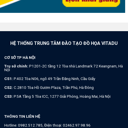
THÔNG TIN LIÊN HỆ
Hotline:
0982.512.785
, Điện thoại:
02462.97.98.96
Zalo:
Thầy Dương vui tính (+84).982.512.785
Facebook:
Dương vui tính
Thời gian làm việc: Từ 8h - 21h hàng ngày
Email:
viettamduc.edu@gmail.com
| Website:
viettamduc.com
Copyright 2026 ©
thayduong.com