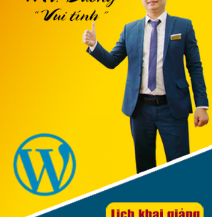
HỆ THỐNG TRUNG TÂM ĐÀO TẠO ĐỒ HỌA VITADU
CƠ SỞ TP HÀ NỘI
Trụ sở chính:
P1201-2C tầng 12 Tòa nhà Landmark 72 Keangnam, Hà
NộI
CS1:
P.402 Tòa N06, ngõ 49 Trần Đăng Ninh, Cầu Giấy
CS2:
C.2810 Tòa Hồ Gươm Plaza, Trần Phú, Hà Đông
CS3:
P.5A Tầng 5 Tòa ICC, 1277 Giải Phóng, Hoàng Mai, Hà Nội