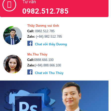
Tư vấn
0982.512.785
Thầy Dương vui tính
Call:
0982.512.785
Zalo:
(+84).982.512.785
Chat với thầy Dương
Ms.Thu Thủy
Call:
0888.666.100
Zalo:
(+84).888.666.100
Chat với Thu Thủy