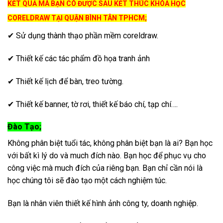
KẾT QUẢ MÀ BẠN CÓ ĐƯỢC SAU KẾT THÚC KHÓA HỌC
CORELDRAW TẠI QUẬN BÌNH TÂN TPHCM;
✔ Sử dụng thành thạo phần mềm coreldraw.
✔ Thiết kế các tác phẩm đồ họa tranh ảnh
✔ Thiết kế lịch để bàn, treo tường.
✔ Thiết kế banner, tờ rơi, thiết kế báo chí, tạp chí….
Đào Tạo;
Không phân biệt tuổi tác, không phân biệt bạn là ai? Bạn học
với bất kì lý do và much đích nào. Bạn học để phục vụ cho
công việc mà much đích của riêng bạn. Bạn chỉ cần nói là
học chúng tôi sẽ đào tạo một cách nghiệm túc.
Bạn là nhân viên thiết kế hình ảnh công ty, doanh nghiệp.