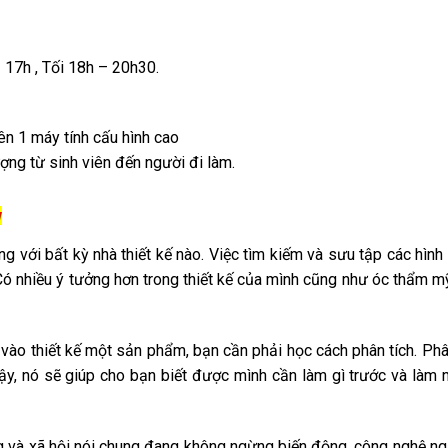
 17h , Tối 18h – 20h30.
ên 1 máy tính cấu hình cao
ợng từ sinh viên đến người đi làm.
w
ng với bất kỳ nhà thiết kế nào. Việc tìm kiếm và sưu tập các hình
Có nhiều ý tưởng hơn trong thiết kế của mình cũng như óc thẩm 
y vào thiết kế một sản phẩm, bạn cần phải học cách phân tích. Phâ
vậy, nó sẽ giúp cho bạn biết được mình cần làm gì trước và làm 
êng và xã hội nói chung đang không ngừng biến động, công nghệ n