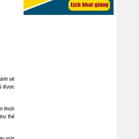
 ảnh sẽ
mỹ được
n thích
như thế
gày một