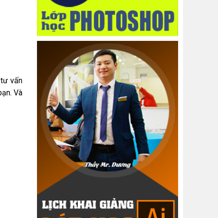
 tư vấn
bạn. Và