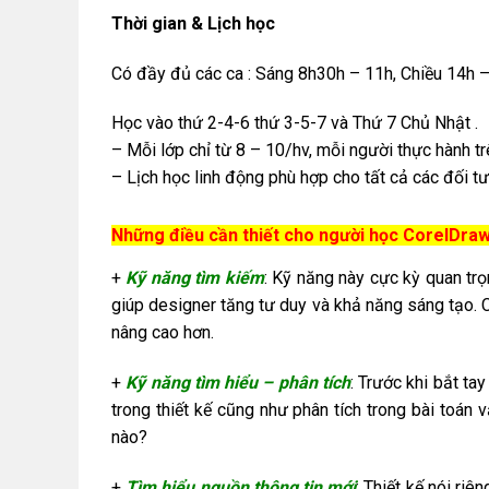
Thời gian & Lịch học
Có đầy đủ các ca : Sáng 8h30h – 11h, Chiều 14h –
Học vào thứ 2-4-6 thứ 3-5-7 và Thứ 7 Chủ Nhật .
– Mỗi lớp chỉ từ 8 – 10/hv, mỗi người thực hành tr
– Lịch học linh động phù hợp cho tất cả các đối tư
Những điều cần thiết cho người học CorelDra
+
Kỹ năng tìm kiếm
: Kỹ năng này cực kỳ quan trọ
giúp designer tăng tư duy và khả năng sáng tạo. 
nâng cao hơn.
+
Kỹ năng tìm hiểu – phân tích
: Trước khi bắt ta
trong thiết kế cũng như phân tích trong bài toán 
nào?
+
Tìm hiểu nguồn thông tin mới
: Thiết kế nói ri