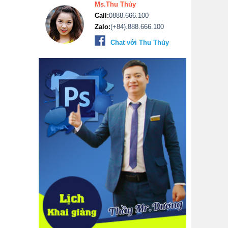
Ms.Thu Thủy
Call:
0888.666.100
Zalo:
(+84).888.666.100
Chat với Thu Thủy