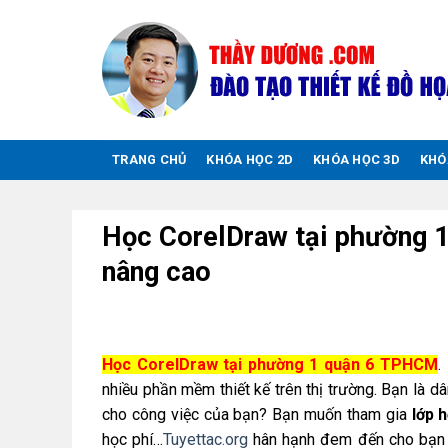
Chuyển
đến
nội
dung
TRANG CHỦ
KHÓA HỌC 2D
KHÓA HỌC 3D
KHÓ
Học CorelDraw tại phường 1
nâng cao
Học CorelDraw tại phường 1 quận 6 TPHCM
.
nhiều phần mềm thiết kế trên thị trường. Bạn là d
cho công việc của bạn? Bạn muốn tham gia
lớp 
học phí…
Tuyettac.org
hân hạnh đem đến cho bạ