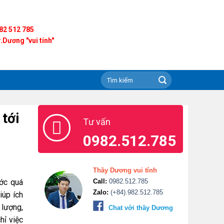
82 512 785
.Dương "vui tính"
tới
Tư vấn
0982.512.785
Thầy Dương vui tính
ước quá
Call:
0982.512.785
Zalo:
(+84).982.512.785
iúp ích
 lượng,
Chat với thầy Dương
hỉ việc