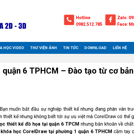
Hotline
Zalo: 09
0982.512.785
Face: Mr
A HỌC VIDEO
THƯ VIỆN ẢNH
TIN TỨC
DOWNLOAD
LIÊN HỆ
 quận 6 TPHCM – Đào tạo từ cơ bản 
 Bạn muốn bắt đầu sự nghiệp thiết kế nhưng đang phân vân tr
ân thiết kế nhưng không biết tới sự ưu việt mà CorelDraw có thể g
học thiết kế đồ họa tại quận 6 TPCM
nhưng băn khoăn về chất
n
khóa học CorelDraw tại phường 1 quận 6 TPHCM
cầm tay c