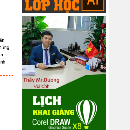
hăn
những
và
ình