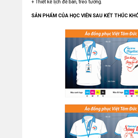
+ Thiết kế lịch để bàn, treo tường.
SẢN PHẨM CỦA HỌC VIÊN SAU KẾT THÚC KH