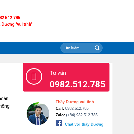
82 512 785
.Dương "vui tính"
Tư vấn
0982.512.785
 hoàn
Thầy Dương vui tính
không
Call:
0982.512.785
Zalo:
(+84).982.512.785
Chat với thầy Dương