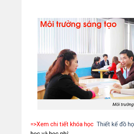
Môi trường
=>Xem chi tiết khóa học
Thiết kế đồ h
học và học phí: