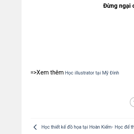
Đừng ngại 
=>Xem thêm
Học illustrator tại Mỹ Đình
Học thiết kế đồ họa tại Hoàn Kiếm- Học để t