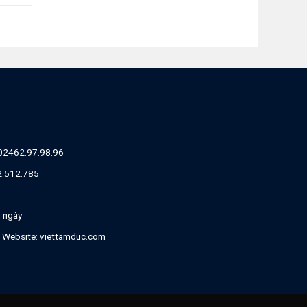
02462.97.98.96
82.512.785
g ngày
| Website:
viettamduc.com