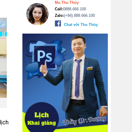
Ms.Thu Thủy
Call:
0888.666.100
Zalo:
(+84).888.666.100
Chat với Thu Thủy
lịch