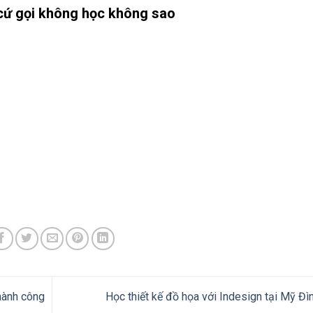
cứ gọi không học không sao
hành công
Học thiết kế đồ họa với Indesign tại Mỹ Đì