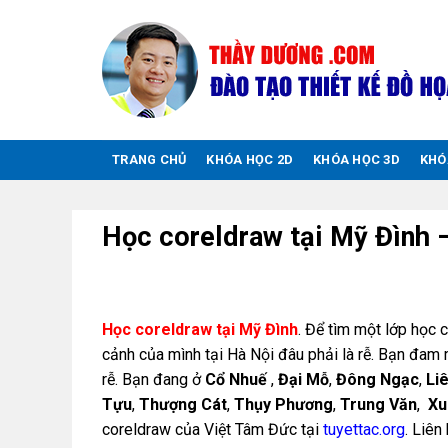
Chuyển
đến
nội
dung
TRANG CHỦ
KHÓA HỌC 2D
KHÓA HỌC 3D
KHÓ
Học coreldraw tại Mỹ Đình 
Học coreldraw tại Mỹ Đình
. Để tìm một lớp học c
cảnh của mình tại Hà Nội đâu phải là rễ. Bạn đam 
rễ. Bạn đang ở
Cổ Nhuế
,
Đại Mỗ
,
Đông Ngạc
,
Li
Tựu
,
Thượng Cát
,
Thụy Phương
,
Trung Văn
,
Xu
coreldraw của Việt Tâm Đức tại
tuyettac.org
. Liên