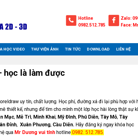
Hotline
Zalo: 09
0982.512.785
Face: Mr
A HỌC VIDEO
THƯ VIỆN ẢNH
TIN TỨC
DOWNLOAD
LIÊN HỆ
– học là làm được
oreldraw uy tín, chất lượng. Học phí, đường xá đi lại phù hợp với
mê thiết kế, nhưng để tìm cho mình một lớp học hài lòng thật sự 
ên Mạc
,
Mễ Trì
,
Minh Khai
,
Mỹ Đình
,
Phú Diễn
,
Tây Mỗ
,
Tây
ân Đỉnh
,
Xuân Phương
,
Cầu Diễn.
Hãy đăng ký ngay khóa học
 hệ qua
Mr Dương vui tính
hotline
0982. 512.785.