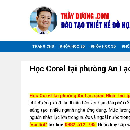
Chuyển
đến
nội
dung
TRANG CHỦ
KHÓA HỌC 2D
KHÓA HỌC 3D
KHÓ
Học Corel tại phường An Lạc
Học Corel tại phường An Lạc quận Bình Tân 
phí, đường xá đi lại thuận tiện với bạn đâu phải r
sáng tạo, nhiều ngành nghề ứng dụng. Mức lươn
nguồn nhân lực lớn trong nước và ngoài nước trong
‘vui tính’
hotline
0982. 512. 785.
Hoặc truy cập 