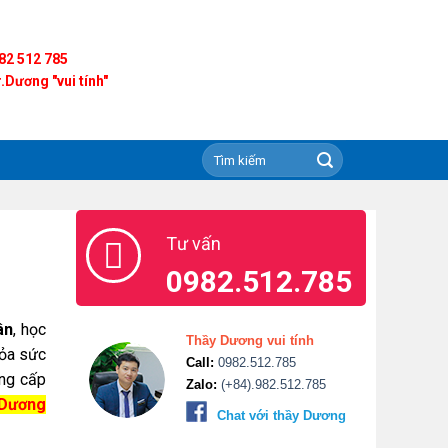
82 512 785
.Dương "vui tính"
Tư vấn
0982.512.785
ân
, học
Thầy Dương vui tính
hỏa sức
Call:
0982.512.785
ung cấp
Zalo:
(+84).982.512.785
Dương
Chat với thầy Dương