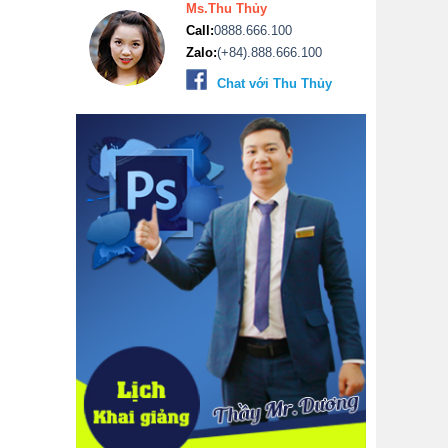
Ms.Thu Thủy
Call:
0888.666.100
Zalo:
(+84).888.666.100
Chat với Thu Thủy