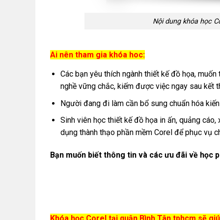
Nội dung khóa học C
Ai nên tham gia khóa hoc:
Các bạn yêu thích ngành thiết kế đồ họa, muốn 
nghề vững chắc, kiếm được việc ngay sau kết t
Người đang đi làm cần bổ sung chuẩn hóa kiến 
Sinh viên học thiết kế đồ họa in ấn, quảng cáo,
dụng thành thạo phần mềm Corel để phục vụ ch
Bạn muốn biết thông tin và các ưu đãi về học p
Khóa học Corel tại quận Bình Tân tphcm sẽ giú
Sử dụng thành thạo phần mềm Corel.