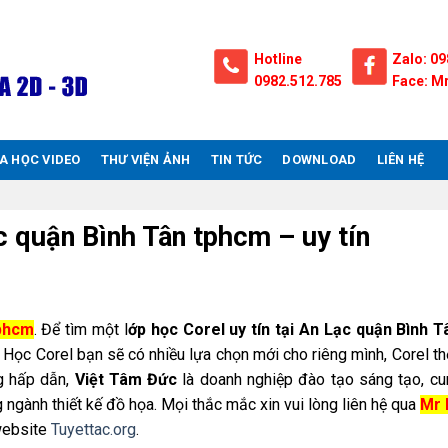
Hotline
Zalo: 09
0982.512.785
Face: Mr
A HỌC VIDEO
THƯ VIỆN ẢNH
TIN TỨC
DOWNLOAD
LIÊN HỆ
 quận Bình Tân tphcm – uy tín
tphcm
. Để tìm một l
ớp học Corel uy tín tại An Lạc quận Bình T
ễ. Học Corel bạn sẽ có nhiều lựa chọn mới cho riêng mình, Corel t
g hấp dẫn,
Việt Tâm Đức
là doanh nghiệp đào tạo sáng tạo, c
 ngành thiết kế đồ họa. Mọi thắc mắc xin vui lòng liên hệ qua
Mr 
website
Tuyettac.org
.