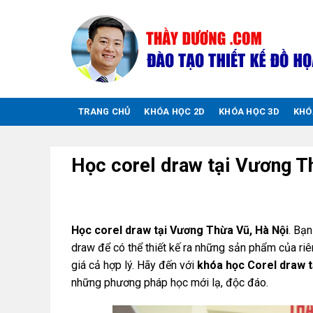
Chuyển
đến
nội
dung
TRANG CHỦ
KHÓA HỌC 2D
KHÓA HỌC 3D
KHÓ
Học corel draw tại Vương T
Học corel draw tại Vương Thừa Vũ, Hà Nội
. Bạ
draw để có thể thiết kế ra những sản phẩm của ri
giá cả hợp lý. Hãy đến với
khóa học Corel draw t
những phương pháp học mới lạ, độc đáo.