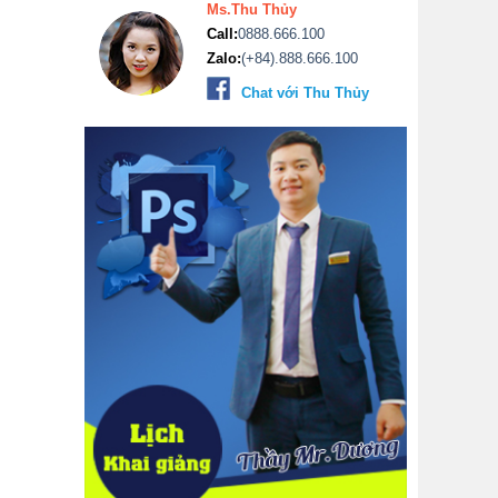
Ms.Thu Thủy
Call:
0888.666.100
Zalo:
(+84).888.666.100
Chat với Thu Thủy