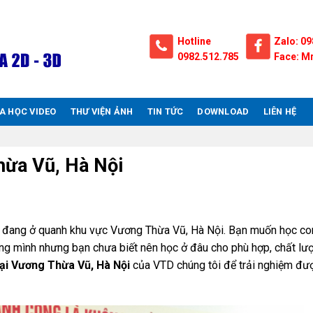
Hotline
Zalo: 09
0982.512.785
Face: Mr
A HỌC VIDEO
THƯ VIỆN ẢNH
TIN TỨC
DOWNLOAD
LIÊN HỆ
hừa Vũ, Hà Nội
n đang ở quanh khu vực Vương Thừa Vũ, Hà Nội. Bạn muốn học co
êng mình nhưng bạn chưa biết nên học ở đâu cho phù hợp, chất lư
ại Vương Thừa Vũ, Hà Nội
của VTD chúng tôi để trải nghiệm đư