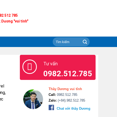
82 512 785
.Dương "vui tính"
Tư vấn
0982.512.785
rel
Thầy Dương vui tính
ợng,
Call:
0982.512.785
ợc
Zalo:
(+84).982.512.785
Chat với thầy Dương