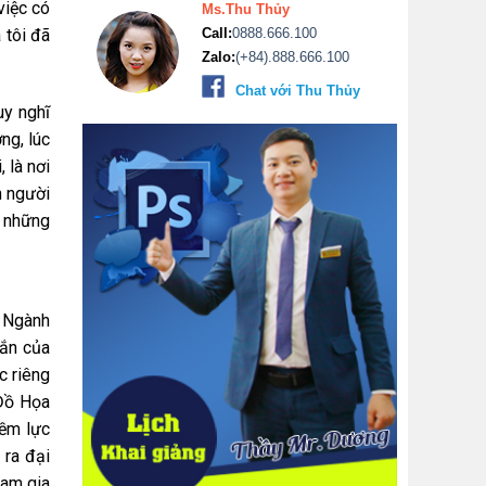
việc có
Ms.Thu Thủy
Call:
0888.666.100
 tôi đã
Zalo:
(+84).888.666.100
Chat với Thu Thủy
uy nghĩ
ng, lúc
 là nơi
n người
c những
i Ngành
đắn của
c riêng
 Đồ Họa
iềm lực
 ra đại
ham gia