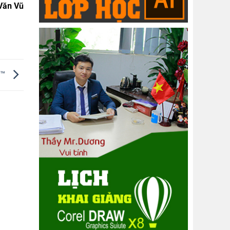
Văn Vũ
g™