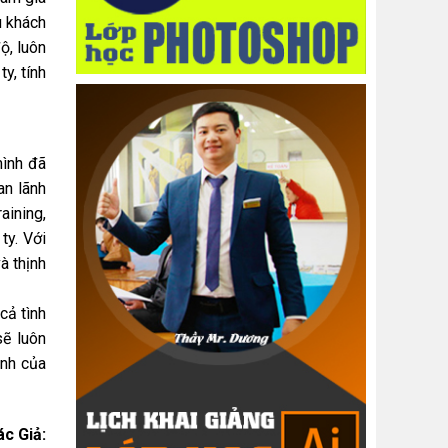
u khách
ộ, luôn
y, tính
mình đã
an lãnh
aining,
ty. Với
à thịnh
cả tình
sẽ luôn
ành của
ác Giả: