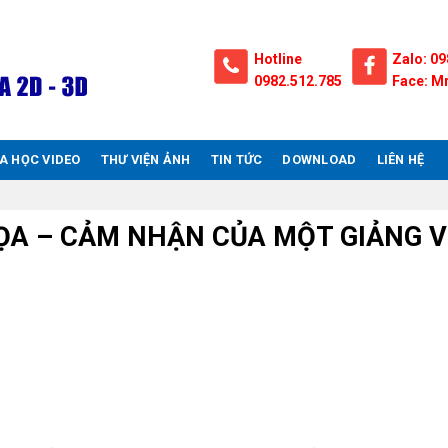
Hotline
Zalo: 09
0982.512.785
Face: Mr
A HỌC VIDEO
THƯ VIỆN ẢNH
TIN TỨC
DOWNLOAD
LIÊN HỆ
ỌA – CẢM NHẬN CỦA MỘT GIẢNG V