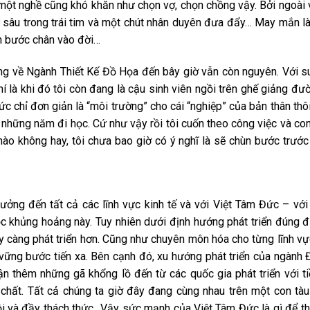
a một nghề cũng khó khăn như chọn vợ, chọn chồng vậy. Bởi ngoài 
 sâu trong trái tim và một chút nhân duyên đưa đẩy… May mắn là
n bước chân vào đời…
ảng về Ngành Thiết Kế Đồ Họa đến bây giờ vẫn còn nguyên. Với s
í là khi đó tôi còn đang là cậu sinh viên ngồi trên ghế giảng đườ
c chỉ đơn giản là “môi trường” cho cái “nghiệp” của bản thân thôi,
những năm đi học. Cứ như vậy rồi tôi cuốn theo công việc và co
nào không hay, tôi chưa bao giờ có ý nghĩ là sẽ chùn bước trướ
hưởng đến tất cả các lĩnh vực kinh tế và với Việt Tâm Đức – vớ
c khủng hoảng này. Tuy nhiên dưới định hướng phát triển đúng 
 càng phát triển hơn. Cũng như chuyên môn hóa cho từng lĩnh vự
ững bước tiến xa. Bên cạnh đó, xu hướng phát triển của ngành
n thêm những gã khổng lồ đến từ các quốc gia phát triển với t
t chất. Tất cả chúng ta giờ đây đang cùng nhau trên một con tàu
hội và đầy thách thức…Vậy sức mạnh của Việt Tâm Đức là gì để t