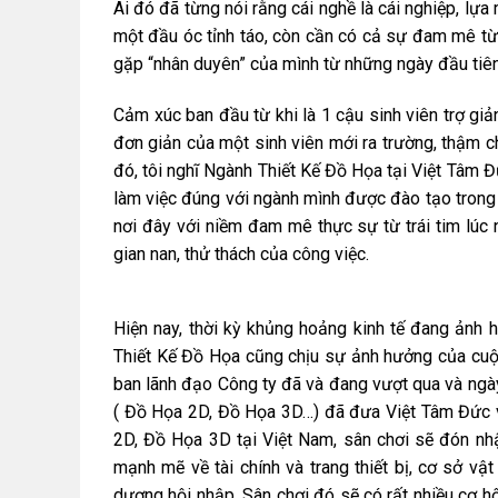
Ai đó đã từng nói rằng cái nghề là cái nghiệp, lự
một đầu óc tỉnh táo, còn cần có cả sự đam mê từ
gặp “nhân duyên” của mình từ những ngày đầu tiê
Cảm xúc ban đầu từ khi là 1 cậu sinh viên trợ gi
đơn giản của một sinh viên mới ra trường, thậm ch
đó, tôi nghĩ Ngành Thiết Kế Đồ Họa tại Việt Tâm Đứ
làm việc đúng với ngành mình được đào tạo trong 
nơi đây với niềm đam mê thực sự từ trái tim lúc 
gian nan, thử thách của công việc.
Hiện nay, thời kỳ khủng hoảng kinh tế đang ảnh 
Thiết Kế Đồ Họa cũng chịu sự ảnh hưởng của cuộ
ban lãnh đạo Công ty đã và đang vượt qua và ngày
( Đồ Họa 2D, Đồ Họa 3D…) đã đưa Việt Tâm Đức v
2D, Đồ Họa 3D tại Việt Nam, sân chơi sẽ đón nhậ
mạnh mẽ về tài chính và trang thiết bị, cơ sở vậ
dương hội nhập. Sân chơi đó sẽ có rất nhiều cơ 