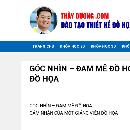
Chuyển
đến
nội
dung
TRANG CHỦ
KHÓA HỌC 2D
KHÓA HỌC 3D
KHÓ
GÓC NHÌN – ĐAM MÊ ĐỒ H
ĐỒ HỌA
GÓC NHÌN – ĐAM MÊ ĐỒ HỌA
CẢM NHẬN CỦA MỘT GIẢNG VIÊN ĐỒ HỌA