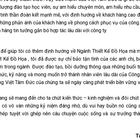
 lượng đào tạo học viên, sự am hiểu chuyên môn, am hiểu nhu cầ
 tinh thần đoàn kết mạnh mẽ, với định hướng về khách hàng cao đ
những phản ánh của khách hàng về phong cách phục vụ của công t
 hàng tin tưởng gắn bó hợp tác lâu dài với công ty.
i để giúp tôi có thêm định hướng về Ngành Thiết Kế Đồ Họa mà 
 Kế Đồ Họa , tôi đã được sự chỉ bảo tận tình của các anh chị, b
m trong ngành. Được đào tạo, bồi dưỡng thông qua những buổi tr
hức, kỹ năng và mong muốn trở thành nhân viên lâu dài của Công 
rằng Việt Tâm Đức của chúng ta sẽ ngày càng phát triển bền vững v
ang sẽ mang đến cho ta chút kiến thức – kinh nghiệm và đôi chút 
c có vô vàn những kỷ niệm đáng nhớ, dù vui hay buồn nó cũng 
 ghép tuyệt vời ghép nên câu chuyện cuộc sống và sự trưởng th
T