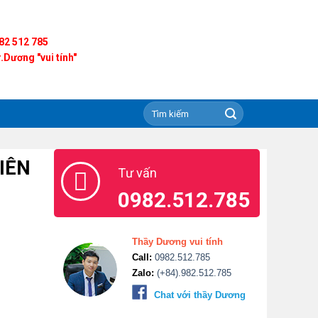
82 512 785
.Dương "vui tính"
IÊN
Tư vấn
0982.512.785
Thầy Dương vui tính
Call:
0982.512.785
Zalo:
(+84).982.512.785
Chat với thầy Dương