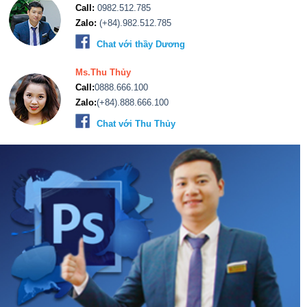
Call:
0982.512.785
Zalo:
(+84).982.512.785
Chat với thầy Dương
Ms.Thu Thủy
Call:
0888.666.100
Zalo:
(+84).888.666.100
Chat với Thu Thủy