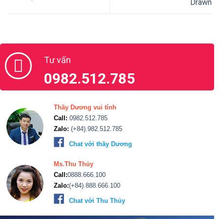
Drawn
Tư vấn
0982.512.785
Thầy Dương vui tính
Call:
0982.512.785
Zalo:
(+84).982.512.785
Chat với thầy Dương
Ms.Thu Thủy
Call:
0888.666.100
Zalo:
(+84).888.666.100
Chat với Thu Thủy