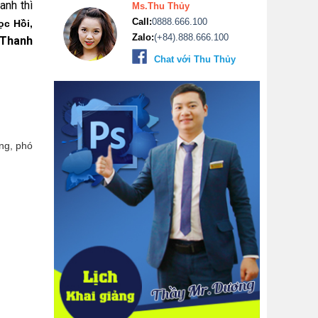
anh thì
Ms.Thu Thủy
Call:
0888.666.100
ọc Hồi,
Zalo:
(+84).888.666.100
Thanh
Chat với Thu Thủy
ởng, phó