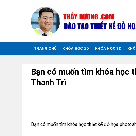
Chuyển
đến
nội
dung
TRANG CHỦ
KHÓA HỌC 2D
KHÓA HỌC 3D
KHÓ
Bạn có muốn tìm khóa học t
Thanh Trì
Học đồ họa tại Thanh trì, học thiết kế đồ họa t
Bạn có muốn tìm khóa học thiết kế đồ họa photosh