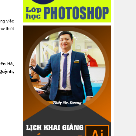
ng việc
ư thiết
ên Hà,
 Quỳnh,