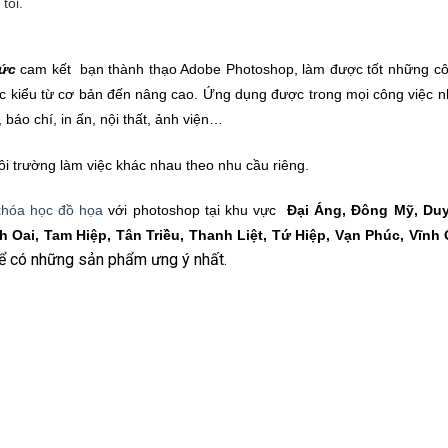
tôi.
Đức
cam kết bạn thành thạo Adobe Photoshop, làm được tốt những cô
ác kiểu từ cơ bản đến nâng cao. Ứng dụng được trong mọi công việc nh
 báo chí, in ấn, nội thất, ảnh viện…
 trường làm việc khác nhau theo nhu cầu riêng.
khóa học đồ họa
với photoshop tại khu vực
Đại Áng, Đông Mỹ, Duy
 Oai, Tam Hiệp, Tân Triều, Thanh Liệt, Tứ Hiệp, Vạn Phúc, Vĩnh
để có những sản phẩm ưng ý nhất.
ại Thanh trì, học photoshop tại thanh trì