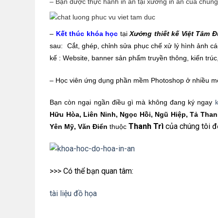
– Bạn được thực hành in ấn tại xưởng in ấn của chúng 
–
Kết thúc khóa học
tại
Xưởng thiết kế Việt Tâm 
sau: Cắt, ghép, chỉnh sửa phục chế xử lý hình ảnh c
kế : Website, banner sản phẩm truyền thông, kiến trúc,
– Học viên ứng dụng phần mềm Photoshop ở nhiều môi
Bạn còn ngại ngần điều gì mà không đang ký ngay
Hữu Hòa, Liên Ninh, Ngọc Hồi, Ngũ Hiệp, Tả Thanh
Thanh Trì
của chúng tôi 
Yên Mỹ, Văn Điển
thuộc
>>> Có thể bạn quan tâm:
tài liệu đồ họa
Học đồ họa tại Thanh trì, học thiết kế đồ họa t