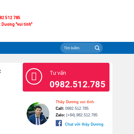
82 512 785
.Dương "vui tính"
c
Tư vấn
0982.512.785
Thầy Dương vui tính
Call:
0982.512.785
Zalo:
(+84).982.512.785
Chat với thầy Dương