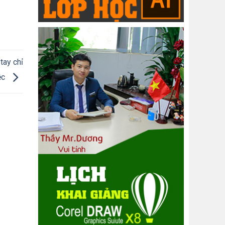
tay chỉ
ệc