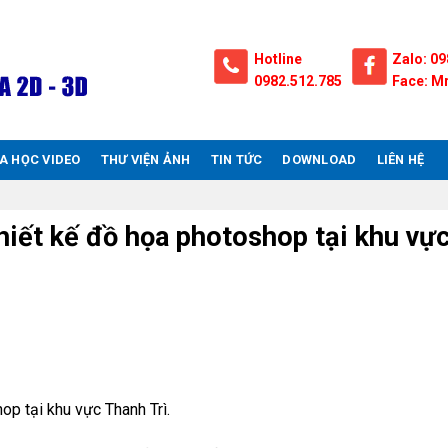
Hotline
Zalo: 09
0982.512.785
Face: Mr
A HỌC VIDEO
THƯ VIỆN ẢNH
TIN TỨC
DOWNLOAD
LIÊN HỆ
hiết kế đồ họa photoshop tại khu vự
ại Thanh trì, học photoshop tại thanh trì
op tại khu vực Thanh Trì.