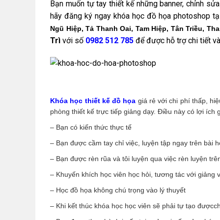
Bạn muốn tự tay thiết kế những banner, chỉnh sử
hãy đăng ký ngay khóa học đồ họa photoshop tạ
Ngũ Hiệp, Tả Thanh Oai, Tam Hiệp, Tân Triều, Tha
Trì
với số
0982 512 785
để được hỗ trợ chi tiết v
Học đồ họa tại Thanh trì, học thiết kế đồ họa tại Thanh trì, học photosh
Khóa học thiết kế đồ họa
giá rẻ với chi phí thấp, hi
phòng thiết kế trực tiếp giảng dạy. Điều này có lợi ích 
– Bạn có kiến thức thực tế
– Bạn được cầm tay chỉ việc, luyện tập ngay trên bài h
– Bạn được rèn rũa và tôi luyện qua việc rèn luyện tr
– Khuyến khích học viên học hỏi, tương tác với giảng 
– Học đồ họa không chú trọng vào lý thuyết
– Khi kết thúc khóa học học viên sẽ phải tự tạo đượ