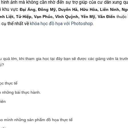
a hình ảnh mà không cần nhờ đến sự trợ giúp của cư dân xung qu
i khu vực
Đại Áng, Đông Mỹ, Duyên Hà, Hữu Hòa, Liên Ninh, Ng
nh Liệt, Tứ Hiệp, Vạn Phúc, Vĩnh Quỳnh, Yên Mỹ, Văn Điển
thuộc
à cụ thể nhất về
khóa học đồ họa với Photoshop
.
op tại thanh trì
ệu quả lớn, khi tham gia học tại đây bạn sẽ được các giảng viên là trư
gì?
ọc thực tế
ên những bài thực hành.
viên
ccho mình những sản phẩm đồ họa thực tế