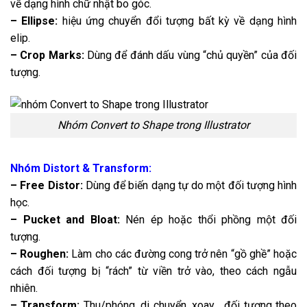
về dạng hình chữ nhật bo góc.
– Ellipse:
hiệu ứng chuyển đổi tượng bất kỳ về dạng hình
elip.
– Crop Marks:
Dùng để đánh dấu vùng “chủ quyền” của đối
tượng.
Nhóm Convert to Shape trong Illustrator
Nhóm Distort & Transform:
– Free Distor:
Dùng để biến dạng tự do một đối tượng hình
học.
– Pucket and Bloat:
Nén ép hoặc thổi phồng một đối
tượng.
– Roughen:
Làm cho các đường cong trở nên “gồ ghề” hoặc
cách đối tượng bị “rách” từ viền trở vào, theo cách ngẫu
nhiên.
– Transform:
Thu/phóng, di chuyển, xoay… đối tượng theo