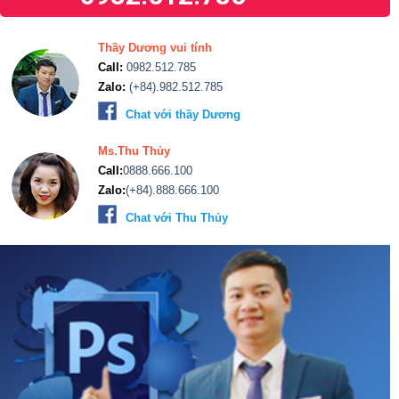
Thầy Dương vui tính
Call:
0982.512.785
Zalo:
(+84).982.512.785
Chat với thầy Dương
Ms.Thu Thủy
Call:
0888.666.100
Zalo:
(+84).888.666.100
Chat với Thu Thủy